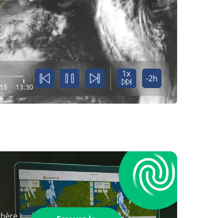
1x
-2h
:15
13:30
phère