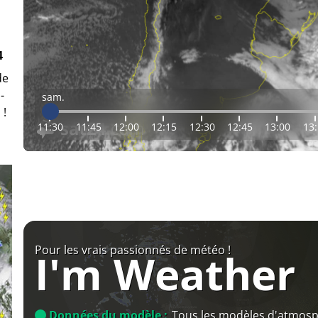
4
de
-
sam.
 !
11:30
11:45
12:00
12:15
12:30
12:45
13:00
13
Pour les vrais passionnés de météo !
I'm Weather
Données du modèle :
Tous les modèles d'atmos