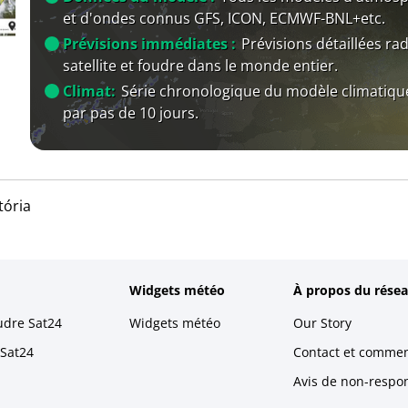
et d'ondes connus GFS, ICON, ECMWF-BNL+etc.
Prévisions immédiates :
Prévisions détaillées rad
satellite et foudre dans le monde entier.
Climat:
Série chronologique du modèle climatiqu
par pas de 10 jours.
tória
Widgets météo
À propos du résea
udre Sat24
Widgets météo
Our Story
 Sat24
Contact et commen
Avis de non-respons