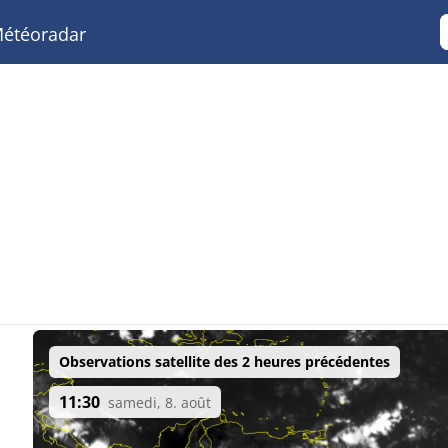
étéoradar
Observations satellite des 2 heures précédentes
11:30
samedi, 8. août