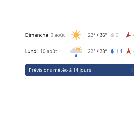
Dimanche
9 août
22°
/
36°
0
Lundi
10 août
22°
/
28°
1,4
Prévisions météo à 14 jours