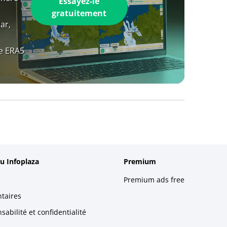
Essayez-le
gratuitement
ar,
e ERA5
u Infoplaza
Premium
Premium ads free
taires
abilité et confidentialité