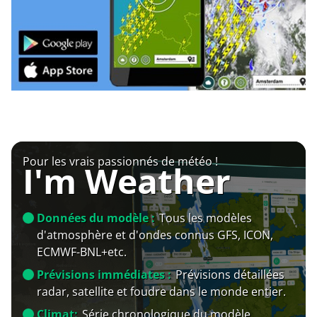
Pour les vrais passionnés de météo !
I'm Weather
Données du modèle :
Tous les modèles
d'atmosphère et d'ondes connus GFS, ICON,
ECMWF-BNL+etc.
Prévisions immédiates :
Prévisions détaillées
radar, satellite et foudre dans le monde entier.
Climat:
Série chronologique du modèle