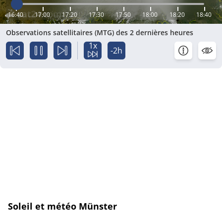
16:40
17:00
17:20
17:30
17:50
18:00
18:20
18:40
Observations satellitaires (MTG) des 2 dernières heures
1x
-2h
Soleil et météo Münster