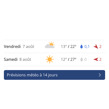
Vendredi
7 août
13°
/
22°
0,1
2
Samedi
8 août
12°
/
27°
0
2
Prévisions météo à 14 jours