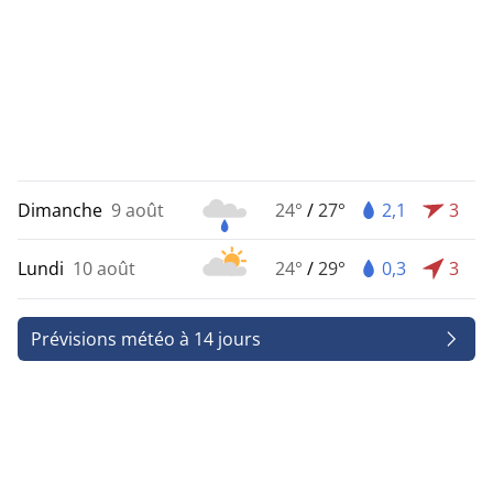
Dimanche
9 août
24°
/
27°
2,1
3
Lundi
10 août
24°
/
29°
0,3
3
Prévisions météo à 14 jours