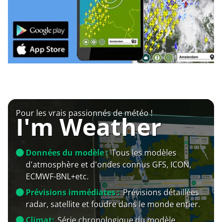
Pour les vrais passionnés de météo !
I'm Weather
Données du modèle :
Tous les modèles
d'atmosphère et d'ondes connus GFS, ICON,
ECMWF-BNL+etc.
Prévisions immédiates :
Prévisions détaillées
radar, satellite et foudre dans le monde entier.
Climat:
Série chronologique du modèle