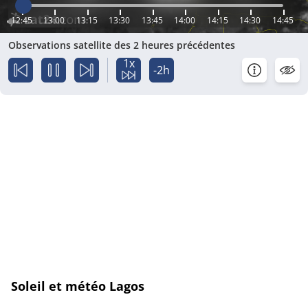
12:45
13:00
13:15
13:30
13:45
14:00
14:15
14:30
14:45
Observations satellite des 2 heures précédentes
1x
-2h
Soleil et météo Lagos