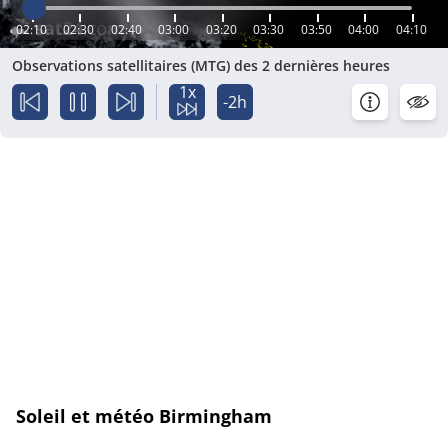
02:10
02:30
02:40
03:00
03:20
03:30
03:50
04:00
04:10
Observations satellitaires (MTG) des 2 dernières heures
1x
-2h
Soleil et météo Birmingham