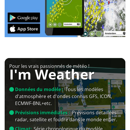
Pour les vrais passionnés de météo !
I'm Weather
Données du modèle :
Tous les modèles
d'atmosphère et d'ondes connus GFS, ICON,
ECMWF-BNL+etc.
Prévisions immédiates :
Prévisions détaillées
radar, satellite et foudre dans le monde entier.
Climat:
Série chronologique du modèle