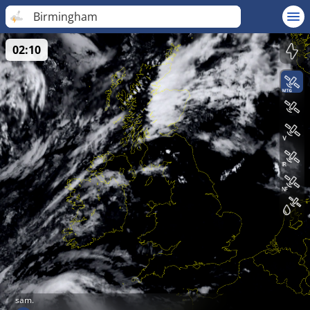
Birmingham
02:10
sam.