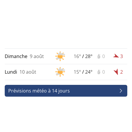
Dimanche
9 août
16°
/
28°
0
3
Lundi
10 août
15°
/
24°
0
2
Prévisions météo à 14 jours