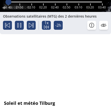
01:40
01:50
02:10
02:20
02:40
02:50
03:10
03:20
03:40
Observations satellitaires (MTG) des 2 dernières heures
1x
-2h
Soleil et météo Tilburg