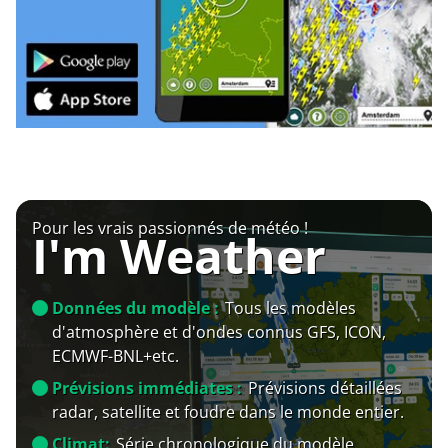
Pour les vrais passionnés de météo !
I'm Weather
Données du modèle :
Tous les modèles
d'atmosphère et d'ondes connus GFS, ICON,
ECMWF-BNL+etc.
Prévisions immédiates :
Prévisions détaillées
radar, satellite et foudre dans le monde entier.
Climat:
Série chronologique du modèle