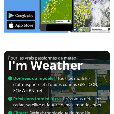
Pour les vrais passionnés de météo !
I'm Weather
Données du modèle :
Tous les modèles
d'atmosphère et d'ondes connus GFS, ICON,
ECMWF-BNL+etc.
Prévisions immédiates :
Prévisions détaillées
radar, satellite et foudre dans le monde entier.
Climat:
Série chronologique du modèle