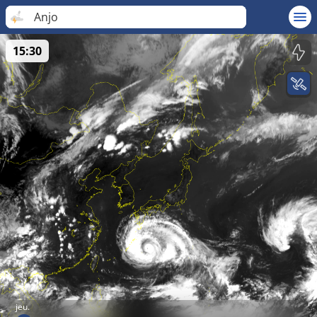
Anjo
15:30
jeu.