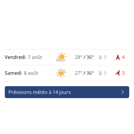
Vendredi
7 août
28°
/
36°
0
4
Samedi
8 août
27°
/
36°
0
3
Prévisions météo à 14 jours