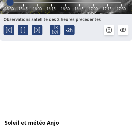
15:30
15:45
16:00
16:15
16:30
16:45
17:00
17:15
17:30
Observations satellite des 2 heures précédentes
1x
-2h
Soleil et météo Anjo