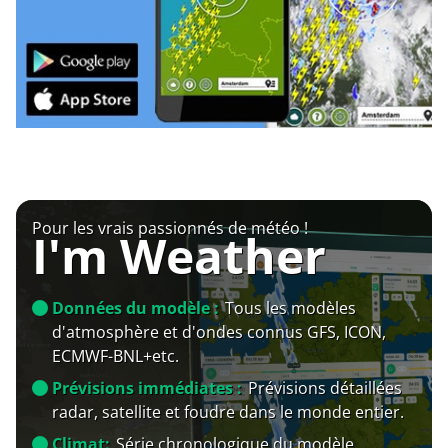
Pour les vrais passionnés de météo !
I'm Weather
Données du modèle :
Tous les modèles
d'atmosphère et d'ondes connus GFS, ICON,
ECMWF-BNL+etc.
Prévisions immédiates :
Prévisions détaillées
radar, satellite et foudre dans le monde entier.
Climat:
Série chronologique du modèle