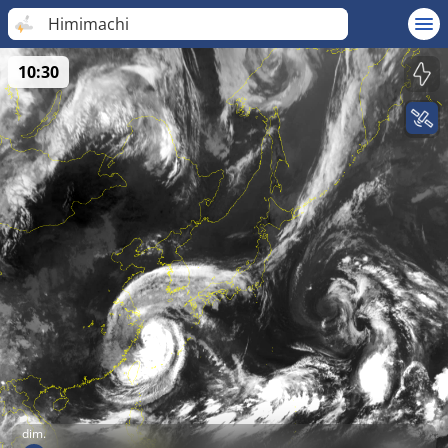
Himimachi
10:30
dim.