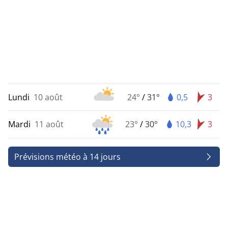
Lundi
10 août
24°
/
31°
0,5
3
Mardi
11 août
23°
/
30°
10,3
3
Prévisions météo à 14 jours