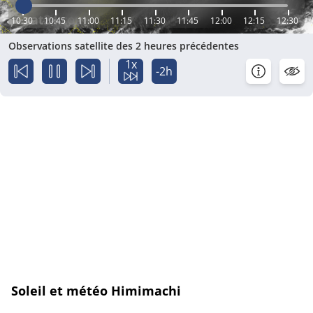
10:30
10:45
11:00
11:15
11:30
11:45
12:00
12:15
12:30
Observations satellite des 2 heures précédentes
1x
-2h
Soleil et météo Himimachi