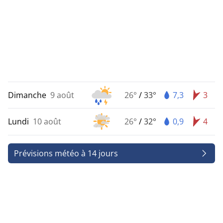
Dimanche
9 août
26°
/
33°
7,3
3
Lundi
10 août
26°
/
32°
0,9
4
Prévisions météo à 14 jours