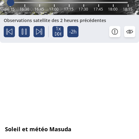
16:15
16:30
16:45
17:00
17:15
17:30
17:45
18:00
18:15
Observations satellite des 2 heures précédentes
1x
-2h
Soleil et météo Masuda