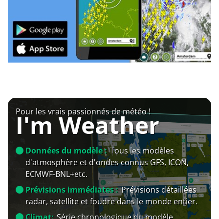
Pour les vrais passionnés de météo !
I'm Weather
Données du modèle :
Tous les modèles
d'atmosphère et d'ondes connus GFS, ICON,
ECMWF-BNL+etc.
Prévisions immédiates :
Prévisions détaillées
radar, satellite et foudre dans le monde entier.
Climat:
Série chronologique du modèle