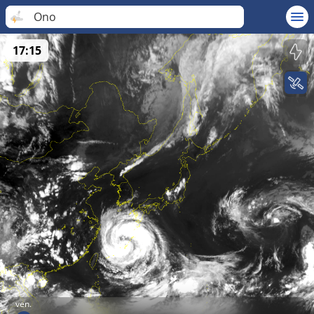
Ono
17:15
ven.