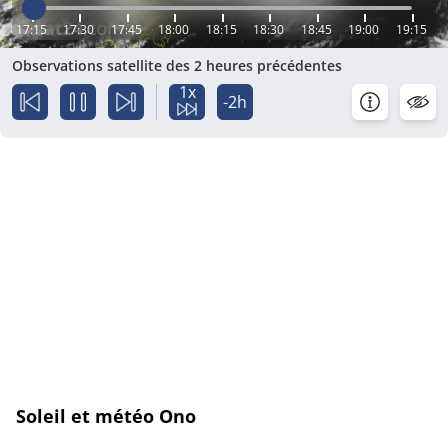
17:15
17:30
17:45
18:00
18:15
18:30
18:45
19:00
19:15
Observations satellite des 2 heures précédentes
1x
-2h
Soleil et météo Ono