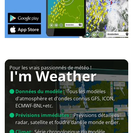
Pour les vrais passionnés de météo !
I'm Weather
Données du modèle :
Tous les modèles
d'atmosphère et d'ondes connus GFS, ICON,
ECMWF-BNL+etc.
Prévisions immédiates :
Prévisions détaillées
radar, satellite et foudre dans le monde entier.
Climat:
Série chronologique du modèle