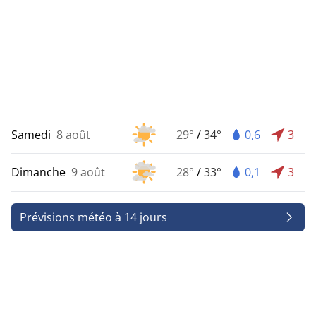
Samedi
8 août
29°
/
34°
0,6
3
Dimanche
9 août
28°
/
33°
0,1
3
Prévisions météo à 14 jours