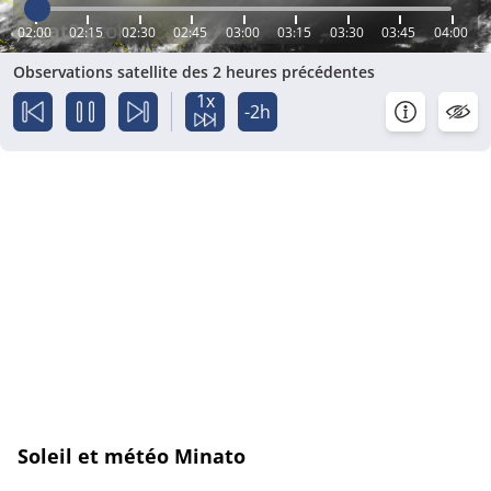
02:00
02:15
02:30
02:45
03:00
03:15
03:30
03:45
04:00
Observations satellite des 2 heures précédentes
1x
-2h
Soleil et météo Minato