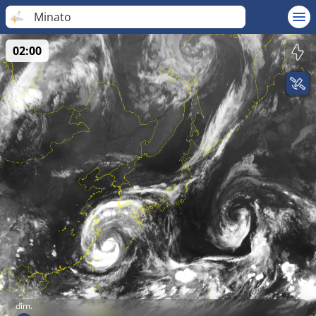
Minato
02:00
dim.