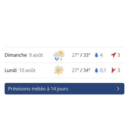
Dimanche
9 août
27°
/
33°
4
3
Lundi
10 août
27°
/
34°
0,1
3
Prévisions météo à 14 jours