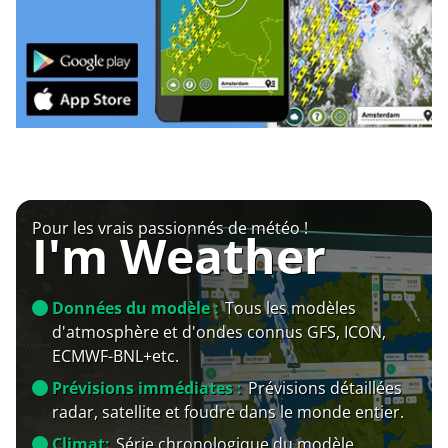
Pour les vrais passionnés de météo !
I'm Weather
Données du modèle :
Tous les modèles
d'atmosphère et d'ondes connus GFS, ICON,
ECMWF-BNL+etc.
Prévisions immédiates :
Prévisions détaillées
radar, satellite et foudre dans le monde entier.
Climat:
Série chronologique du modèle