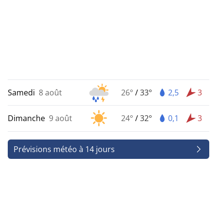
Samedi
8 août
26°
/
33°
2,5
3
Dimanche
9 août
24°
/
32°
0,1
3
Prévisions météo à 14 jours