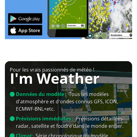
Pour les vrais passionnés de météo !
I'm Weather
Données du modèle :
Tous les modèles
d'atmosphère et d'ondes connus GFS, ICON,
ECMWF-BNL+etc.
Prévisions immédiates :
Prévisions détaillées
radar, satellite et foudre dans le monde entier.
Climat:
Série chronologique du modèle