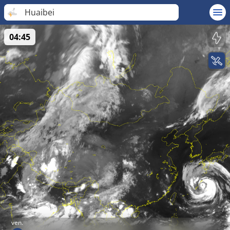
Huaibei
04:45
ven.