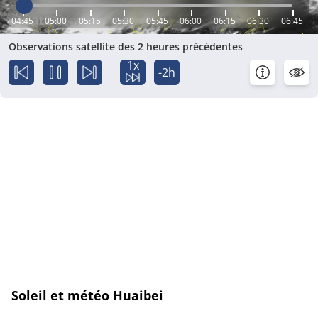
04:45
05:00
05:15
05:30
05:45
06:00
06:15
06:30
06:45
Observations satellite des 2 heures précédentes
1x
-2h
Soleil et météo Huaibei