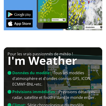
Pour les vrais passionnés de météo !
I'm Weather
Données du modèle :
Tous les modèles
d'atmosphère et d'ondes connus GFS, ICON,
ECMWF-BNL+etc.
Prévisions immédiates :
Prévisions détaillées
radar, satellite et foudre dans le monde entier.
Climat:
Série chronologique du modèle