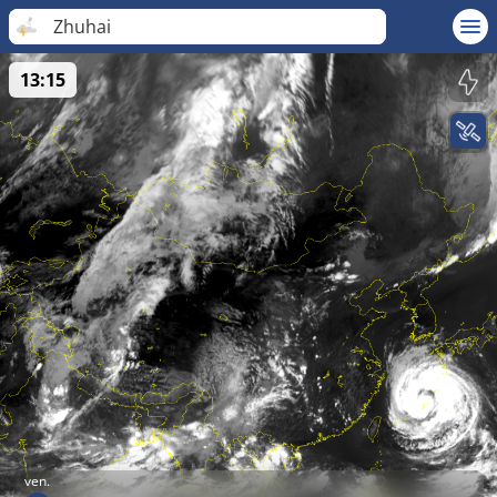
Zhuhai
13:15
ven.