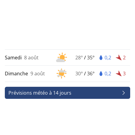
Samedi
8 août
28°
/
35°
0,2
2
Dimanche
9 août
30°
/
36°
0,2
3
Prévisions météo à 14 jours