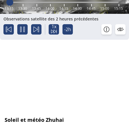
13:15
13:30
13:45
14:00
14:15
14:30
14:45
15:00
15:15
Observations satellite des 2 heures précédentes
1x
-2h
Soleil et météo Zhuhai