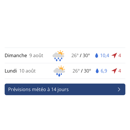
Dimanche
9 août
26°
/
30°
10,4
4
Lundi
10 août
26°
/
30°
6,9
4
Prévisions météo à 14 jours