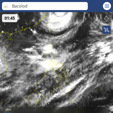
Bacolod
01:45
dim.