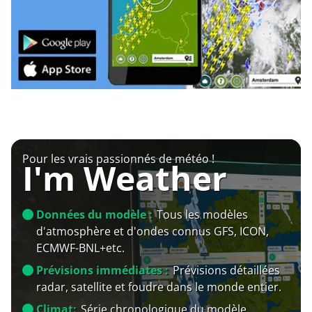
Pour les vrais passionnés de météo !
I'm Weather
Données du modèle :
Tous les modèles
d'atmosphère et d'ondes connus GFS, ICON,
ECMWF-BNL+etc.
Prévisions immédiates :
Prévisions détaillées
radar, satellite et foudre dans le monde entier.
Climat:
Série chronologique du modèle