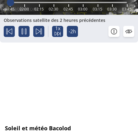
01:45
02:00
02:15
02:30
02:45
03:00
03:15
03:30
03:45
Observations satellite des 2 heures précédentes
1x
-2h
Soleil et météo Bacolod