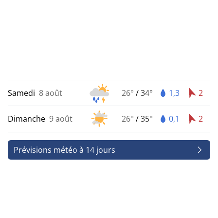
Samedi
8 août
26°
/
34°
1,3
2
Dimanche
9 août
26°
/
35°
0,1
2
Prévisions météo à 14 jours