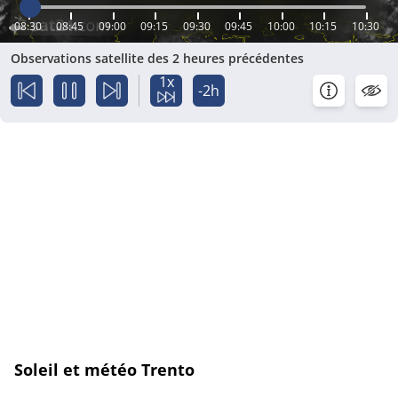
08:30
08:45
09:00
09:15
09:30
09:45
10:00
10:15
10:30
Observations satellite des 2 heures précédentes
1x
-2h
Soleil et météo Trento