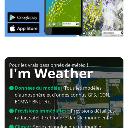
Pour les vrais passionnés de météo !
I'm Weather
Données du modèle :
Tous les modèles
d'atmosphère et d'ondes connus GFS, ICON,
ECMWF-BNL+etc.
Prévisions immédiates :
Prévisions détaillées
radar, satellite et foudre dans le monde entier.
Climat:
Série chronologique du modèle