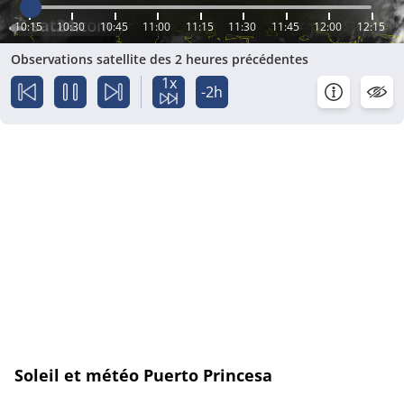
10:15
10:30
10:45
11:00
11:15
11:30
11:45
12:00
12:15
Observations satellite des 2 heures précédentes
1x
-2h
Soleil et météo Puerto Princesa