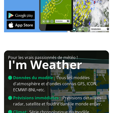
Pour les vrais passionnés de météo !
I'm Weather
Données du modèle :
Tous les modèles
d'atmosphère et d'ondes connus GFS, ICON,
ECMWF-BNL+etc.
Prévisions immédiates :
Prévisions détaillées
radar, satellite et foudre dans le monde entier.
Climat:
Série chronologique du modèle