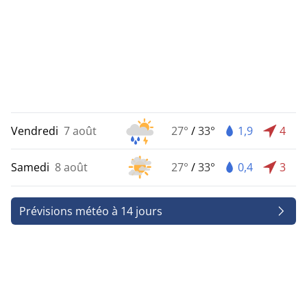
Vendredi
7 août
27°
/
33°
1,9
4
Samedi
8 août
27°
/
33°
0,4
3
Prévisions météo à 14 jours