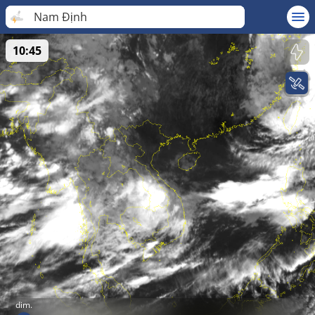
Nam Định
10:45
dim.