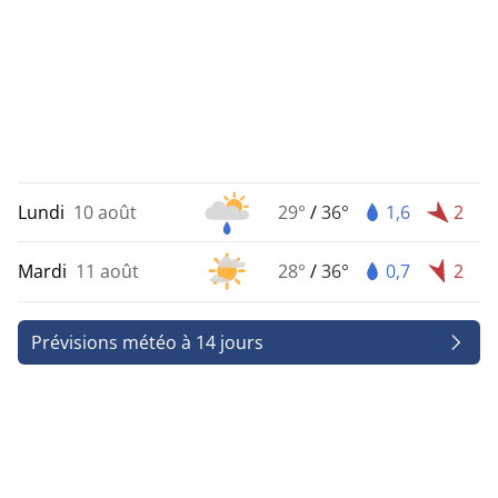
Lundi
10 août
29°
/
36°
1,6
2
Mardi
11 août
28°
/
36°
0,7
2
Prévisions météo à 14 jours