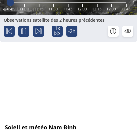
10:45
11:00
11:15
11:30
11:45
12:00
12:15
12:30
12:45
Observations satellite des 2 heures précédentes
1x
-2h
Soleil et météo Nam Định