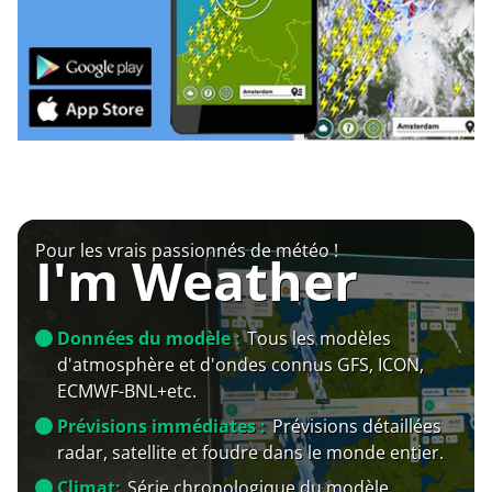
Pour les vrais passionnés de météo !
I'm Weather
Données du modèle :
Tous les modèles
d'atmosphère et d'ondes connus GFS, ICON,
ECMWF-BNL+etc.
Prévisions immédiates :
Prévisions détaillées
radar, satellite et foudre dans le monde entier.
Climat:
Série chronologique du modèle