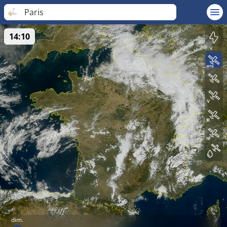
Paris
14:10
dim.