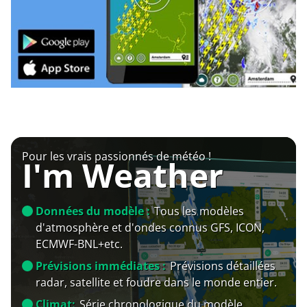
Pour les vrais passionnés de météo !
I'm Weather
Données du modèle :
Tous les modèles
d'atmosphère et d'ondes connus GFS, ICON,
ECMWF-BNL+etc.
Prévisions immédiates :
Prévisions détaillées
radar, satellite et foudre dans le monde entier.
Climat:
Série chronologique du modèle