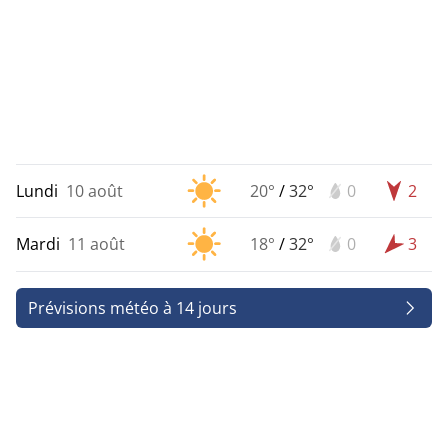
Lundi
10 août
20°
/
32°
0
2
Mardi
11 août
18°
/
32°
0
3
Prévisions météo à 14 jours