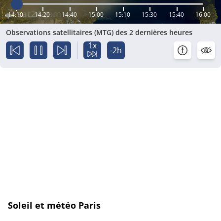
14:10
14:20
14:40
15:00
15:10
15:30
15:40
16:00
Observations satellitaires (MTG) des 2 dernières heures
1x
-2h
Soleil et météo Paris