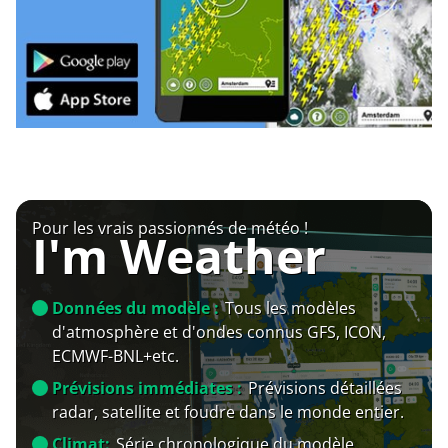
Pour les vrais passionnés de météo !
I'm Weather
Données du modèle :
Tous les modèles
d'atmosphère et d'ondes connus GFS, ICON,
ECMWF-BNL+etc.
Prévisions immédiates :
Prévisions détaillées
radar, satellite et foudre dans le monde entier.
Climat:
Série chronologique du modèle