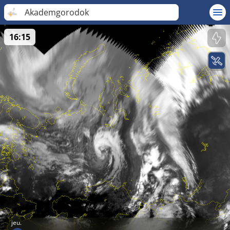
Akademgorodok
16:15
jeu.