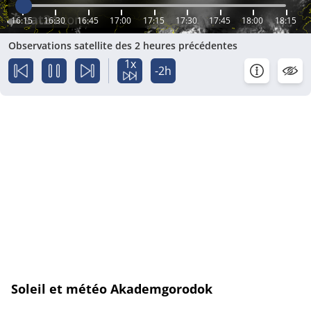
16:15
16:30
16:45
17:00
17:15
17:30
17:45
18:00
18:15
Observations satellite des 2 heures précédentes
1x
-2h
Soleil et météo Akademgorodok