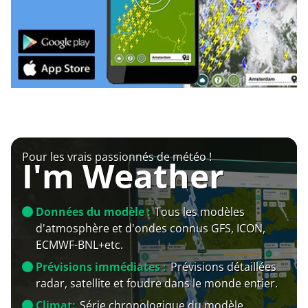
Pour les vrais passionnés de météo !
I'm Weather
Données du modèle :
Tous les modèles
d'atmosphère et d'ondes connus GFS, ICON,
ECMWF-BNL+etc.
Prévisions immédiates :
Prévisions détaillées
radar, satellite et foudre dans le monde entier.
Climat:
Série chronologique du modèle