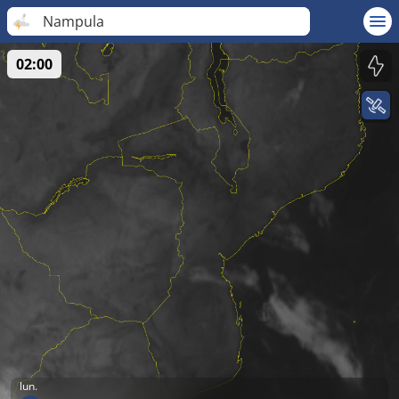
Nampula
02:00
lun.