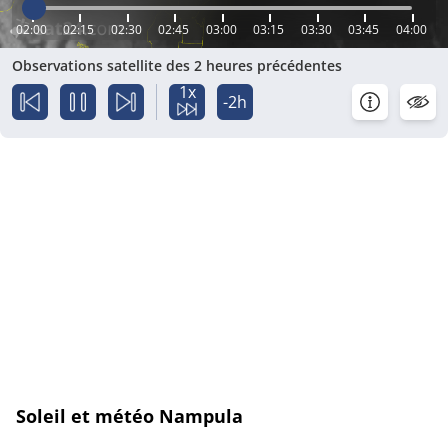
02:00
02:15
02:30
02:45
03:00
03:15
03:30
03:45
04:00
Observations satellite des 2 heures précédentes
1x
-2h
Soleil et météo Nampula