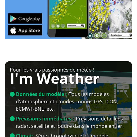
Pour les vrais passionnés de météo !
I'm Weather
Données du modèle :
Tous les modèles
d'atmosphère et d'ondes connus GFS, ICON,
ECMWF-BNL+etc.
Prévisions immédiates :
Prévisions détaillées
radar, satellite et foudre dans le monde entier.
Climat:
Série chronologique du modèle