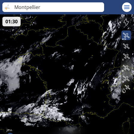
Montpellier
01:30
jeu.