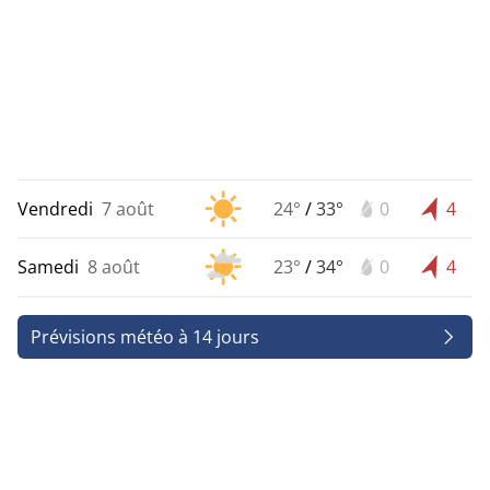
Vendredi
7 août
24°
/
33°
0
4
Samedi
8 août
23°
/
34°
0
4
Prévisions météo à 14 jours