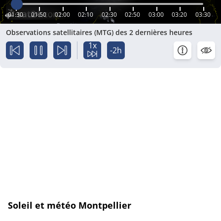
01:30
01:50
02:00
02:10
02:30
02:50
03:00
03:20
03:30
Observations satellitaires (MTG) des 2 dernières heures
1x
-2h
Soleil et météo Montpellier