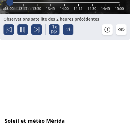
13:00
13:15
13:30
13:45
14:00
14:15
14:30
14:45
15:00
Observations satellite des 2 heures précédentes
1x
-2h
Soleil et météo Mérida