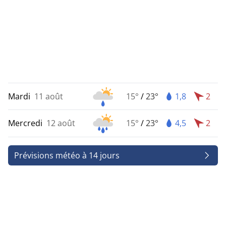
Mardi
11 août
15°
/
23°
1,8
2
Mercredi
12 août
15°
/
23°
4,5
2
Prévisions météo à 14 jours