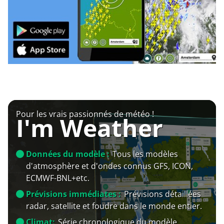
Pour les vrais passionnés de météo !
I'm Weather
Données du modèle :
Tous les modèles
d'atmosphère et d'ondes connus GFS, ICON,
ECMWF-BNL+etc.
Prévisions immédiates :
Prévisions détaillées
radar, satellite et foudre dans le monde entier.
Climat:
Série chronologique du modèle