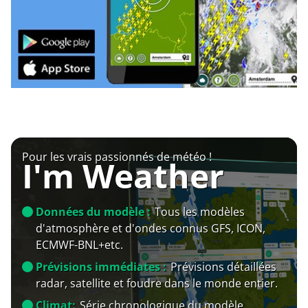
Pour les vrais passionnés de météo !
I'm Weather
Données du modèle :
Tous les modèles
d'atmosphère et d'ondes connus GFS, ICON,
ECMWF-BNL+etc.
Prévisions immédiates :
Prévisions détaillées
radar, satellite et foudre dans le monde entier.
Climat:
Série chronologique du modèle