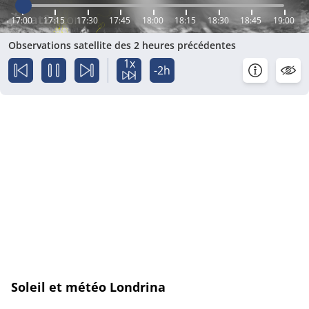
17:00
17:15
17:30
17:45
18:00
18:15
18:30
18:45
19:00
Observations satellite des 2 heures précédentes
1x
-2h
Soleil et météo Londrina