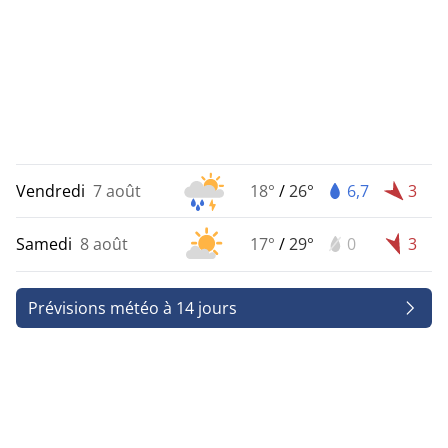
Vendredi
7 août
18°
/
26°
6,7
3
Samedi
8 août
17°
/
29°
0
3
Prévisions météo à 14 jours