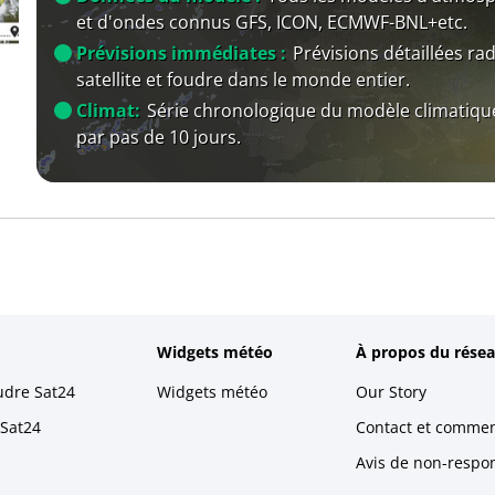
et d'ondes connus GFS, ICON, ECMWF-BNL+etc.
Prévisions immédiates :
Prévisions détaillées rad
satellite et foudre dans le monde entier.
Climat:
Série chronologique du modèle climatiqu
par pas de 10 jours.
Widgets météo
À propos du résea
udre Sat24
Widgets météo
Our Story
 Sat24
Contact et commen
Avis de non-respons