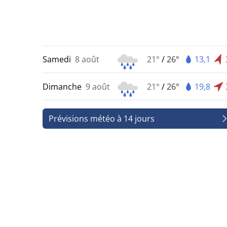
Samedi
8 août
21°
/
26°
13,1
Dimanche
9 août
21°
/
26°
19,8
Prévisions météo à 14 jours