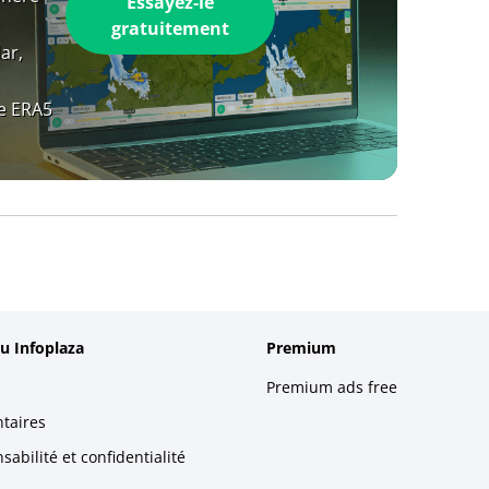
Essayez-le
gratuitement
ar,
e ERA5
u Infoplaza
Premium
Premium ads free
taires
abilité et confidentialité