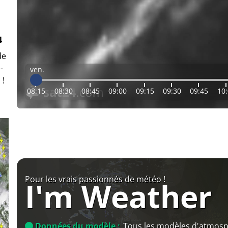
4
de
-
ven.
 !
08:15
08:30
08:45
09:00
09:15
09:30
09:45
10
Pour les vrais passionnés de météo !
I'm Weather
Données du modèle :
Tous les modèles d'atmos