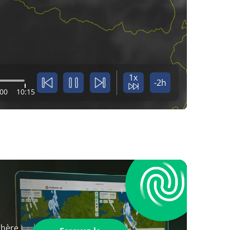
1x
-2h
:00
10:15
phère