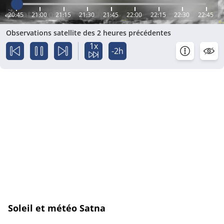
20:45
21:00
21:15
21:30
21:45
22:00
22:15
22:30
22:45
Observations satellite des 2 heures précédentes
1x
-2h
Soleil et météo Satna