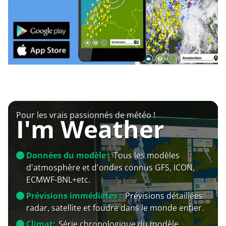
Pour les vrais passionnés de météo !
I'm Weather
Données du modèle :
Tous les modèles
d'atmosphère et d'ondes connus GFS, ICON,
ECMWF-BNL+etc.
Prévisions immédiates :
Prévisions détaillées
radar, satellite et foudre dans le monde entier.
Climat:
Série chronologique du modèle