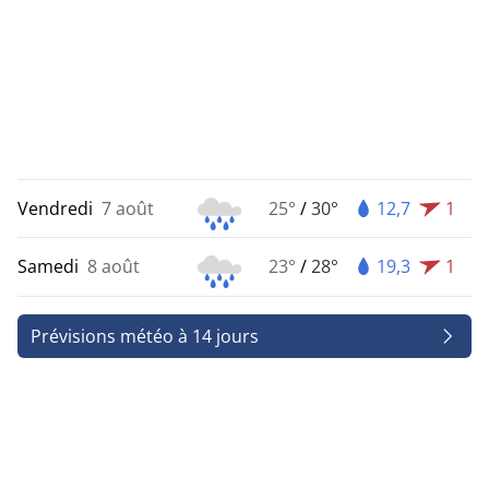
Vendredi
7 août
25°
/
30°
12,7
1
Samedi
8 août
23°
/
28°
19,3
1
Prévisions météo à 14 jours