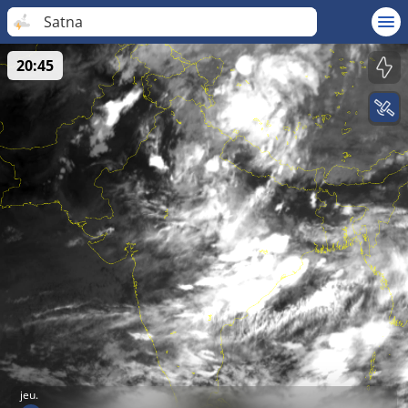
Satna
20:45
jeu.