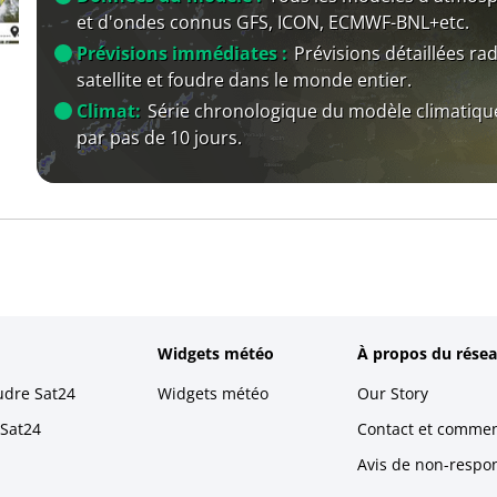
et d'ondes connus GFS, ICON, ECMWF-BNL+etc.
Prévisions immédiates :
Prévisions détaillées rad
satellite et foudre dans le monde entier.
Climat:
Série chronologique du modèle climatiqu
par pas de 10 jours.
Widgets météo
À propos du résea
udre Sat24
Widgets météo
Our Story
 Sat24
Contact et commen
Avis de non-respons