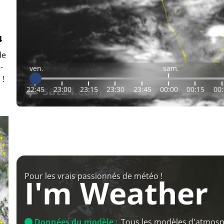
4
de
-
ven.
sam.
 !
22:45
23:00
23:15
23:30
23:45
00:00
00:15
00
Pour les vrais passionnés de météo !
I'm Weather
Données du modèle :
Tous les modèles d'atmos