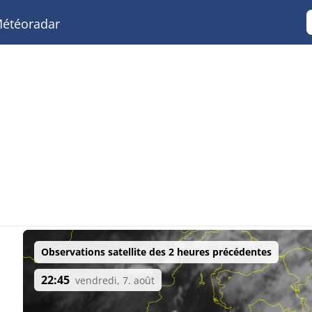
étéoradar
Observations satellite des 2 heures précédentes
22:45
vendredi, 7. août