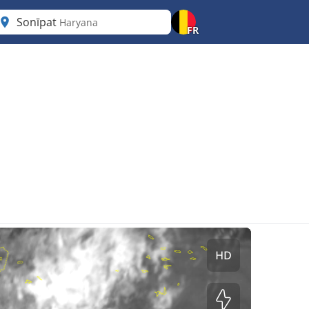
Sonīpat
Haryana
FR