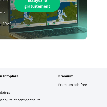
Essayez-le
gratuitement
ar,
e ERA5
u Infoplaza
Premium
Premium ads free
taires
abilité et confidentialité