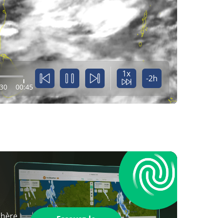
1x
-2h
:30
00:45
phère