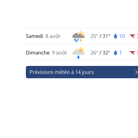
Samedi
8 août
25°
/
31°
10
Dimanche
9 août
26°
/
32°
1
Prévisions météo à 14 jours