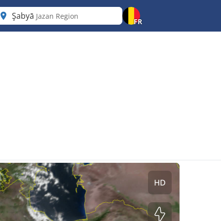
Şabyā
Jazan Region
FR