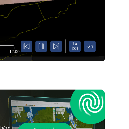
1x
-2h
12:00
phère