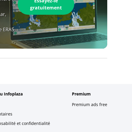
Essayez-le
gratuitement
ar,
e ERA5
u Infoplaza
Premium
Premium ads free
taires
abilité et confidentialité