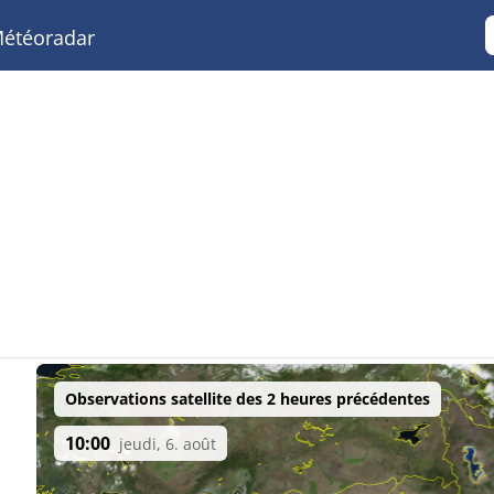
étéoradar
Observations satellite des 2 heures précédentes
10:00
jeudi, 6. août