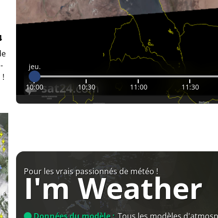
4
de
-
jeu.
 !
10:00
10:30
11:00
11:30
Pour les vrais passionnés de météo !
I'm Weather
Données du modèle :
Tous les modèles d'atmos