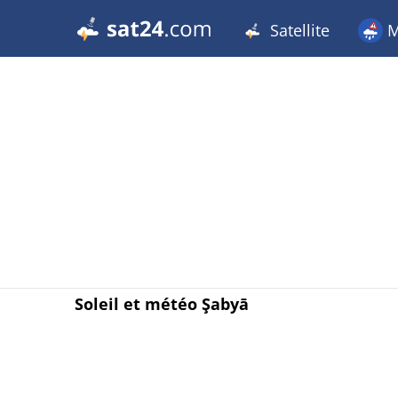
Satellite
M
Soleil et météo Şabyā