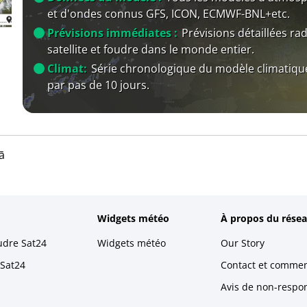
et d'ondes connus GFS, ICON, ECMWF-BNL+etc.
Prévisions immédiates :
Prévisions détaillées rad
satellite et foudre dans le monde entier.
Climat:
Série chronologique du modèle climatiqu
par pas de 10 jours.
ā
Widgets météo
À propos du résea
udre Sat24
Widgets météo
Our Story
 Sat24
Contact et commen
Avis de non-respons