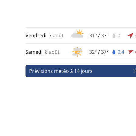
Vendredi
7 août
31°
/
37°
0
Samedi
8 août
32°
/
37°
0,4
Prévisions météo à 14 jours