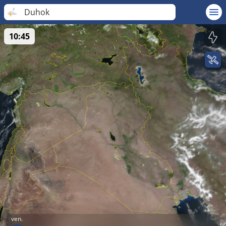
Duhok
10:45
ven.