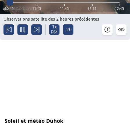
10:45
11:15
11:45
12:15
12:45
Observations satellite des 2 heures précédentes
1x
-2h
Soleil et météo Duhok