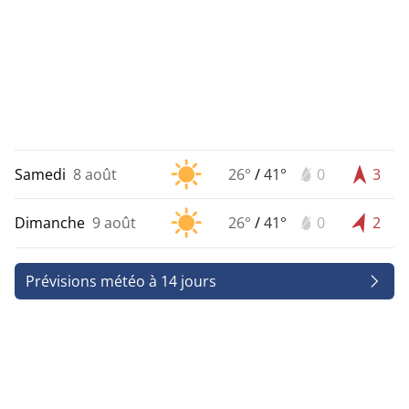
Samedi
8 août
26°
/
41°
0
3
Dimanche
9 août
26°
/
41°
0
2
Prévisions météo à 14 jours