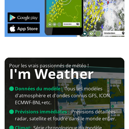
Pour les vrais passionnés de météo !
I'm Weather
Données du modèle :
Tous les modèles
d'atmosphère et d'ondes connus GFS, ICON,
ECMWF-BNL+etc.
Prévisions immédiates :
Prévisions détaillées
radar, satellite et foudre dans le monde entier.
Climat:
Série chronologique du modèle