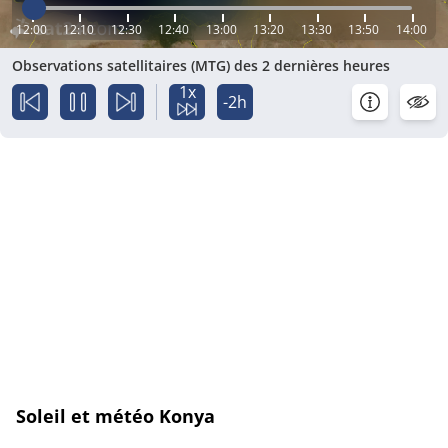
12:00
12:10
12:30
12:40
13:00
13:20
13:30
13:50
14:00
Observations satellitaires (MTG) des 2 dernières heures
1x
-2h
Soleil et météo Konya