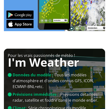
Pour les vrais passionnés de météo !
I'm Weather
Données du modèle :
Tous les modèles
d'atmosphère et d'ondes connus GFS, ICON,
ECMWF-BNL+etc.
Prévisions immédiates :
Prévisions détaillées
radar, satellite et foudre dans le monde entier.
Climat:
Série chronologique du modèle