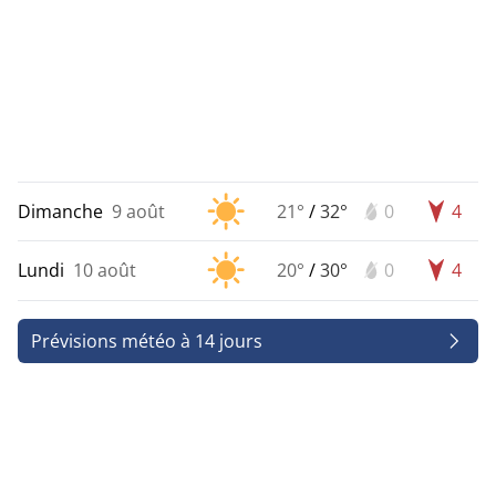
Dimanche
9 août
21°
/
32°
0
4
Lundi
10 août
20°
/
30°
0
4
Prévisions météo à 14 jours