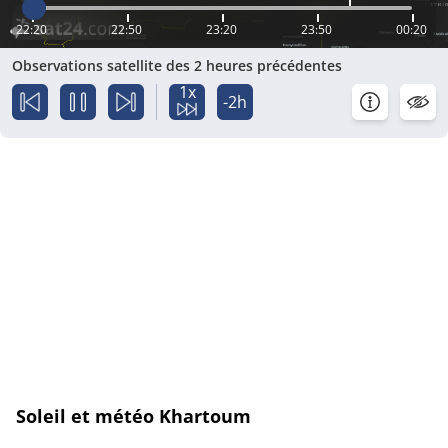
22:20
22:50
23:20
23:50
00:20
Observations satellite des 2 heures précédentes
1x
-2h
Soleil et météo Khartoum