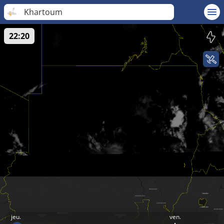
Khartoum
22:20
jeu.
ven.