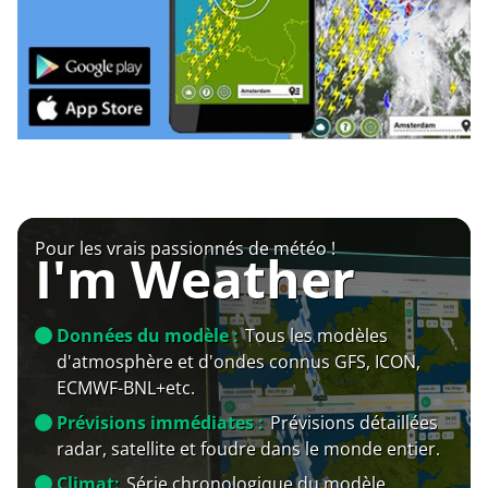
Pour les vrais passionnés de météo !
I'm Weather
Données du modèle :
Tous les modèles
d'atmosphère et d'ondes connus GFS, ICON,
ECMWF-BNL+etc.
Prévisions immédiates :
Prévisions détaillées
radar, satellite et foudre dans le monde entier.
Climat:
Série chronologique du modèle