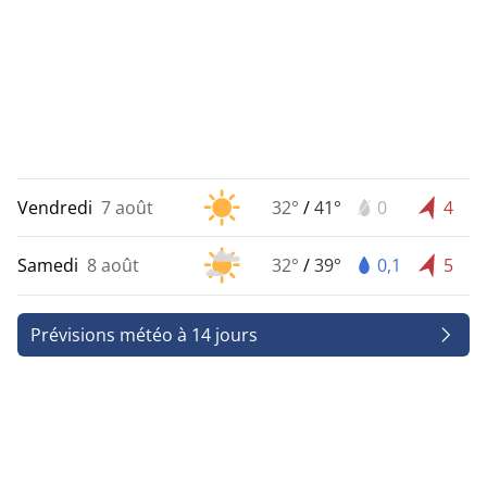
Vendredi
7 août
32°
/
41°
0
4
Samedi
8 août
32°
/
39°
0,1
5
Prévisions météo à 14 jours