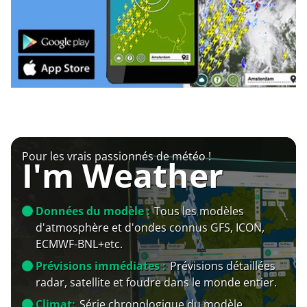
Pour les vrais passionnés de météo !
I'm Weather
Données du modèle :
Tous les modèles
d'atmosphère et d'ondes connus GFS, ICON,
ECMWF-BNL+etc.
Prévisions immédiates :
Prévisions détaillées
radar, satellite et foudre dans le monde entier.
Climat:
Série chronologique du modèle