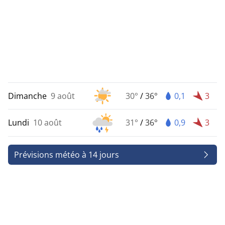
Dimanche
9 août
30°
/
36°
0,1
3
Lundi
10 août
31°
/
36°
0,9
3
Prévisions météo à 14 jours