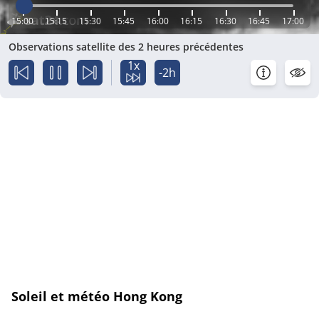
15:00
15:15
15:30
15:45
16:00
16:15
16:30
16:45
17:00
Observations satellite des 2 heures précédentes
1x
-2h
Soleil et météo Hong Kong