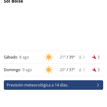
Sol Boise
Sábado
8 ago
21°
/
39°
0
3
Domingo
9 ago
20°
/
37°
0
3
Previsión meteorológica a 14 días.