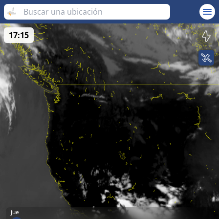
17:15
jue