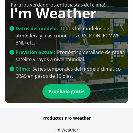
¡Para los verdaderos entusiastas del clima!
I'm Weather
Datos del modelo:
Todos los modelos de
atmósfera y olas conocidos GFS, ICON, ECMWF-
BNL+etc.
Previsión actual:
Pronóstico detallado de radar,
satélite y rayos a nivel mundial.
Clima:
Series temporales del modelo climático
ERA5 en pasos de 10 días.
Pruébalo gratis
Productos Pro Weather
I'm Weather