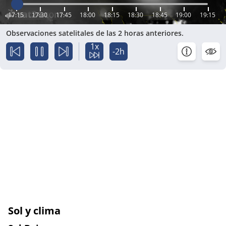
17:15
17:30
17:45
18:00
18:15
18:30
18:45
19:00
19:15
Observaciones satelitales de las 2 horas anteriores.
1x
-2h
Sol y clima