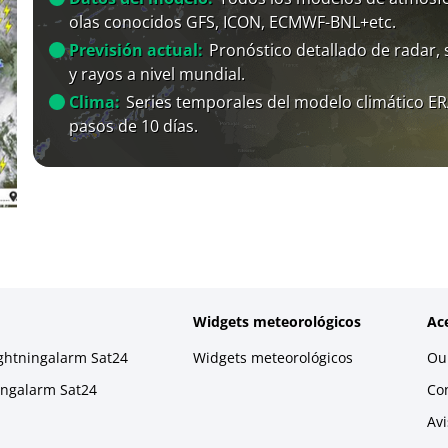
olas conocidos GFS, ICON, ECMWF-BNL+etc.
Previsión actual:
Pronóstico detallado de radar, s
y rayos a nivel mundial.
Clima:
Series temporales del modelo climático E
pasos de 10 días.
Widgets meteorológicos
Ac
ightningalarm Sat24
Widgets meteorológicos
Our
ningalarm Sat24
Co
Avi