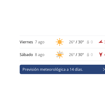
Viernes
7 ago
26°
/
30°
0
Sábado
8 ago
26°
/
30°
0
Previsión meteorológica a 14 días.