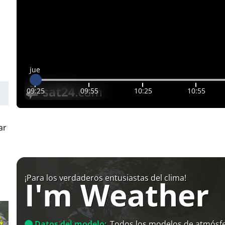
jue
09:25
09:55
10:25
10:55
ar
¡Para los verdaderos entusiastas del clima!
I'm Weather
Datos del modelo:
Todos los modelos de atmósfe