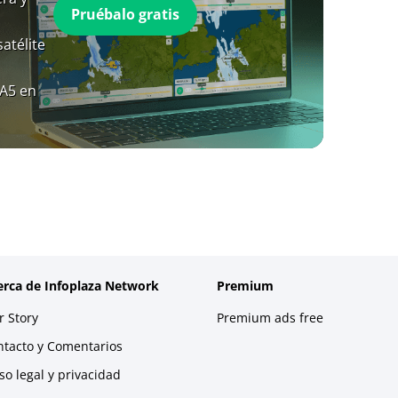
Pruébalo gratis
atélite
RA5 en
erca de Infoplaza Network
Premium
 Story
Premium ads free
ntacto y Comentarios
so legal y privacidad