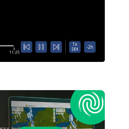
1x
-2h
11:25
ra y