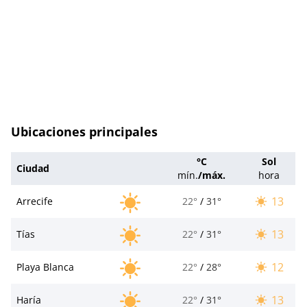
Ubicaciones principales
°C
Sol
Ciudad
mín.
/
máx.
hora
13
Arrecife
22°
/
31°
13
Tías
22°
/
31°
12
Playa Blanca
22°
/
28°
13
Haría
22°
/
31°