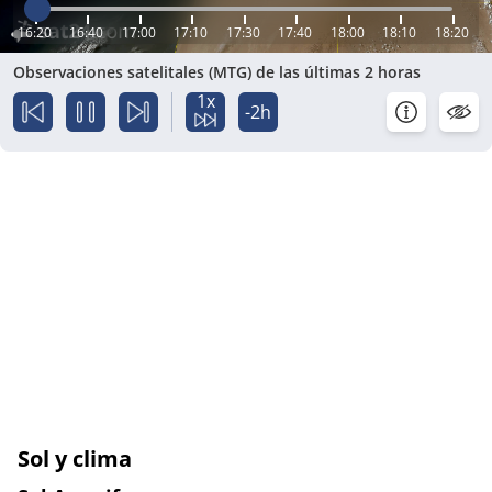
16:20
16:40
17:00
17:10
17:30
17:40
18:00
18:10
18:20
Observaciones satelitales (MTG) de las últimas 2 horas
1x
-2h
Sol y clima