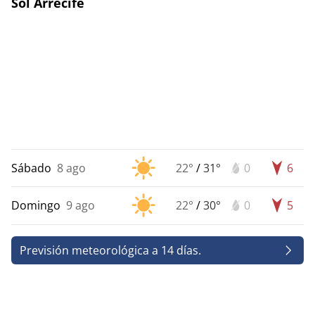
Sol Arrecife
Sábado
8 ago
22°
/
31°
0
6
Domingo
9 ago
22°
/
30°
0
5
Previsión meteorológica a 14 días.