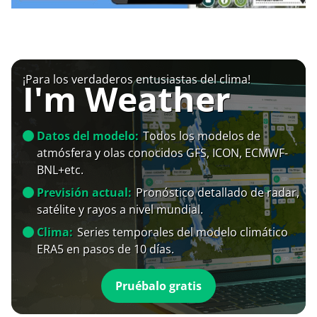
¡Para los verdaderos entusiastas del clima!
I'm Weather
Datos del modelo:
Todos los modelos de
atmósfera y olas conocidos GFS, ICON, ECMWF-
BNL+etc.
Previsión actual:
Pronóstico detallado de radar,
satélite y rayos a nivel mundial.
Clima:
Series temporales del modelo climático
ERA5 en pasos de 10 días.
Pruébalo gratis