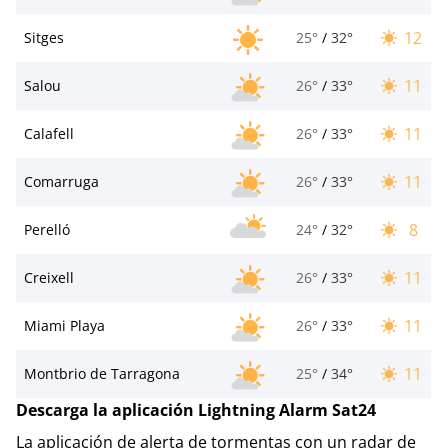
12
Sitges
25°
/
32°
11
Salou
26°
/
33°
11
Calafell
26°
/
33°
11
Comarruga
26°
/
33°
8
Perelló
24°
/
32°
11
Creixell
26°
/
33°
11
Miami Playa
26°
/
33°
11
Montbrio de Tarragona
25°
/
34°
Descarga la aplicación Lightning Alarm Sat24
La aplicación de alerta de tormentas con un radar de