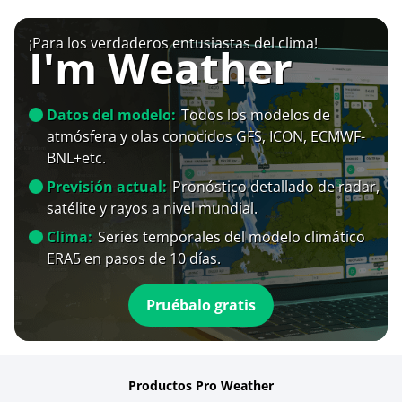
¡Para los verdaderos entusiastas del clima!
I'm Weather
Datos del modelo:
Todos los modelos de
atmósfera y olas conocidos GFS, ICON, ECMWF-
BNL+etc.
Previsión actual:
Pronóstico detallado de radar,
satélite y rayos a nivel mundial.
Clima:
Series temporales del modelo climático
ERA5 en pasos de 10 días.
Pruébalo gratis
Productos Pro Weather