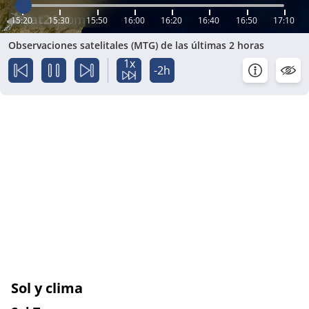
15:20
15:30
15:50
16:00
16:20
16:40
16:50
17:10
Observaciones satelitales (MTG) de las últimas 2 horas
1x
-2h
Sol y clima