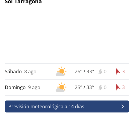
Sol Tarragona
Sábado
8 ago
26°
/
33°
0
3
Domingo
9 ago
25°
/
33°
0
3
Previsión meteorológica a 14 días.