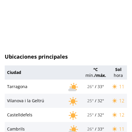
Ubicaciones principales
°C
Sol
Ciudad
mín.
/
máx.
hora
11
Tarragona
26°
/
33°
12
Vilanova i la Geltrú
25°
/
32°
12
Castelldefels
25°
/
32°
11
Cambrils
26°
/
33°