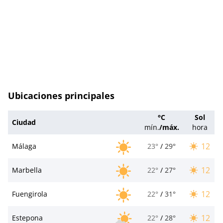
Ubicaciones principales
°C
Sol
Ciudad
mín.
/
máx.
hora
12
Málaga
23°
/
29°
12
Marbella
22°
/
27°
12
Fuengirola
22°
/
31°
12
Estepona
22°
/
28°