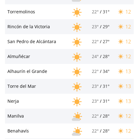
12
Torremolinos
22°
/
31°
12
Rincón de la Victoria
23°
/
29°
12
San Pedro de Alcántara
22°
/
27°
12
Almuñécar
24°
/
28°
13
Alhaurín el Grande
22°
/
34°
13
Torre del Mar
23°
/
31°
13
Nerja
23°
/
31°
12
Manilva
22°
/
28°
12
Benahavís
22°
/
28°