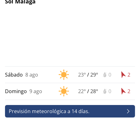
Sol Málaga
Sábado
8 ago
23°
/
29°
0
2
Domingo
9 ago
22°
/
28°
0
2
Previsión meteorológica a 14 días.