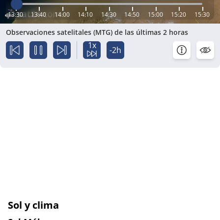
13:30
13:40
14:00
14:10
14:30
14:50
15:00
15:20
15:30
Observaciones satelitales (MTG) de las últimas 2 horas
1x
-2h
Sol y clima