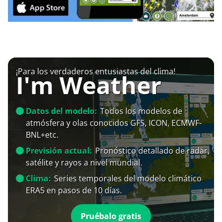
¡Para los verdaderos entusiastas del clima!
I'm Weather
Datos del modelo:
Todos los modelos de
atmósfera y olas conocidos GFS, ICON, ECMWF-
BNL+etc.
Previsión actual:
Pronóstico detallado de radar,
satélite y rayos a nivel mundial.
Clima:
Series temporales del modelo climático
ERA5 en pasos de 10 días.
Pruébalo gratis