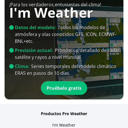
¡Para los verdaderos entusiastas del clima!
I'm Weather
Datos del modelo:
Todos los modelos de
atmósfera y olas conocidos GFS, ICON, ECMWF-
BNL+etc.
Previsión actual:
Pronóstico detallado de radar,
satélite y rayos a nivel mundial.
Clima:
Series temporales del modelo climático
ERA5 en pasos de 10 días.
Pruébalo gratis
Productos Pro Weather
I'm Weather