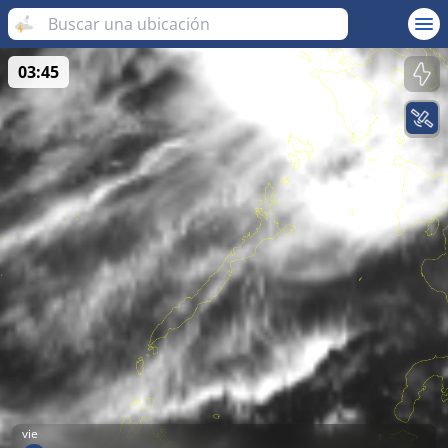
03:45
vie