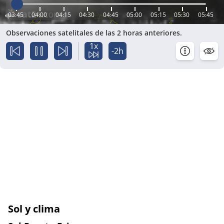
03:45
04:00
04:15
04:30
04:45
05:00
05:15
05:30
05:45
Observaciones satelitales de las 2 horas anteriores.
1x
-2h
Sol y clima