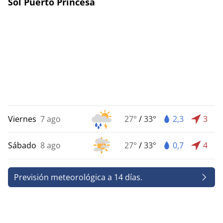
Sol Puerto Princesa
Viernes
7 ago
27°
/
33°
2,3
3
Sábado
8 ago
27°
/
33°
0,7
4
Previsión meteorológica a 14 días.