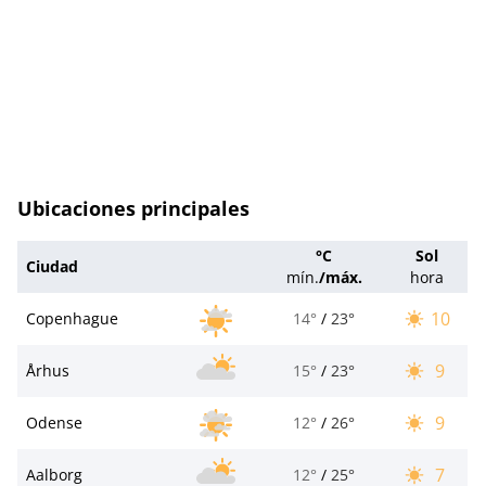
Ubicaciones principales
°C
Sol
Ciudad
mín.
/
máx.
hora
10
Copenhague
14°
/
23°
9
Århus
15°
/
23°
9
Odense
12°
/
26°
7
Aalborg
12°
/
25°