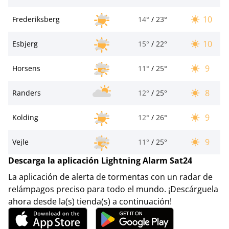
10
Frederiksberg
14°
/
23°
10
Esbjerg
15°
/
22°
9
Horsens
11°
/
25°
8
Randers
12°
/
25°
9
Kolding
12°
/
26°
9
Vejle
11°
/
25°
Descarga la aplicación Lightning Alarm Sat24
La aplicación de alerta de tormentas con un radar de
relámpagos preciso para todo el mundo. ¡Descárguela
ahora desde la(s) tienda(s) a continuación!