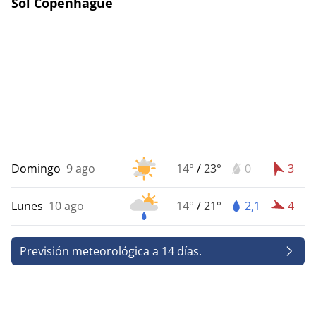
Sol Copenhague
Domingo
9 ago
14°
/
23°
0
3
Lunes
10 ago
14°
/
21°
2,1
4
Previsión meteorológica a 14 días.