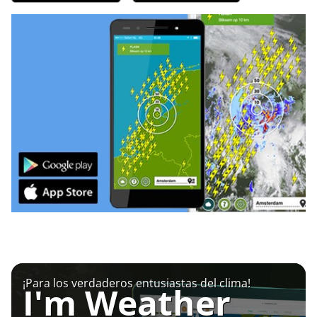
¡Para los verdaderos entusiastas del clima!
I'm Weather