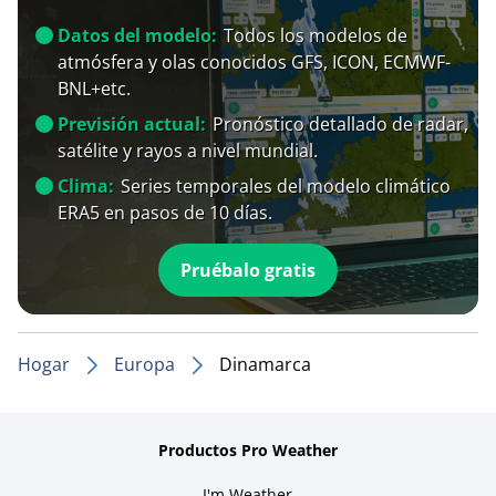
Datos del modelo:
Todos los modelos de
atmósfera y olas conocidos GFS, ICON, ECMWF-
BNL+etc.
Previsión actual:
Pronóstico detallado de radar,
satélite y rayos a nivel mundial.
Clima:
Series temporales del modelo climático
ERA5 en pasos de 10 días.
Pruébalo gratis
Hogar
Europa
Dinamarca
Productos Pro Weather
I'm Weather