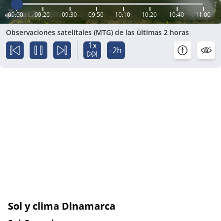
09:00
09:20
09:30
09:50
10:10
10:20
10:40
11:00
Observaciones satelitales (MTG) de las últimas 2 horas
1x
-2h
Sol y clima Dinamarca