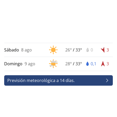
Sábado
8 ago
26°
/
33°
0
3
Domingo
9 ago
28°
/
33°
0,1
3
Previsión meteorológica a 14 días.