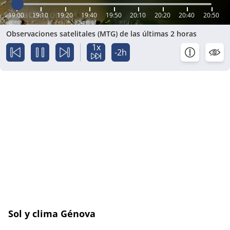
19:00
19:10
19:20
19:40
19:50
20:10
20:20
20:40
20:50
Observaciones satelitales (MTG) de las últimas 2 horas
1x
-2h
Sol y clima Génova