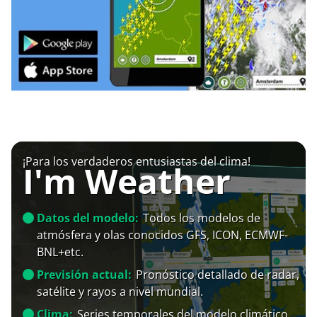
¡Para los verdaderos entusiastas del clima!
I'm Weather
Datos del modelo:
Todos los modelos de
atmósfera y olas conocidos GFS, ICON, ECMWF-
BNL+etc.
Previsión actual:
Pronóstico detallado de radar,
satélite y rayos a nivel mundial.
Clima:
Series temporales del modelo climático