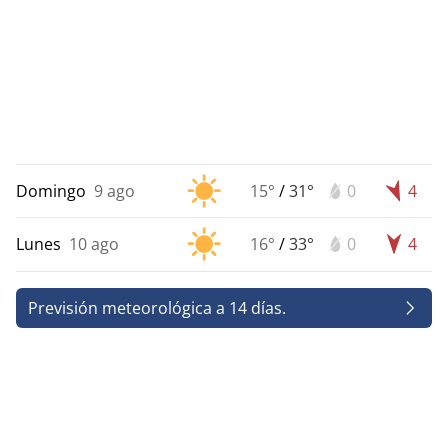
Domingo
9 ago
15°
/
31°
0
4
Lunes
10 ago
16°
/
33°
0
4
Previsión meteorológica a 14 días.