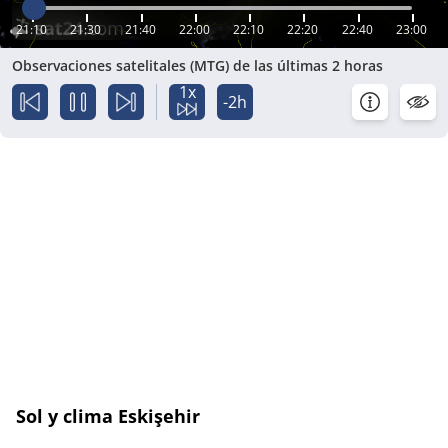
21:10
21:30
21:40
22:00
22:10
22:20
22:40
23:00
Observaciones satelitales (MTG) de las últimas 2 horas
1x
-2h
Sol y clima Eskişehir