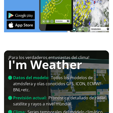
¡Para los verdaderos entusiastas del clima!
I'm Weather
Datos del modelo:
Todos los modelos de
atmósfera y olas conocidos GFS, ICON, ECMWF-
BNL+etc.
Previsión actual:
Pronóstico detallado de radar,
satélite y rayos a nivel mundial.
Clima:
Series temporales del modelo climático