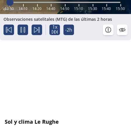
13:50
14:10
14:20
14:40
14:50
15:10
15:30
15:40
15:50
Observaciones satelitales (MTG) de las últimas 2 horas
1x
-2h
Sol y clima Le Rughe