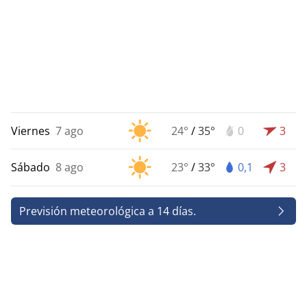
Viernes
7 ago
24°
/
35°
0
3
Sábado
8 ago
23°
/
33°
0,1
3
Previsión meteorológica a 14 días.