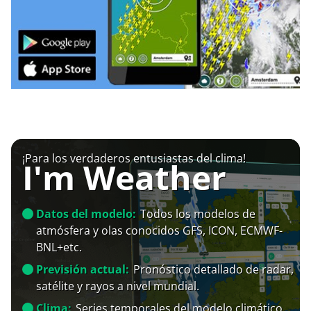
¡Para los verdaderos entusiastas del clima!
I'm Weather
Datos del modelo:
Todos los modelos de
atmósfera y olas conocidos GFS, ICON, ECMWF-
BNL+etc.
Previsión actual:
Pronóstico detallado de radar,
satélite y rayos a nivel mundial.
Clima:
Series temporales del modelo climático