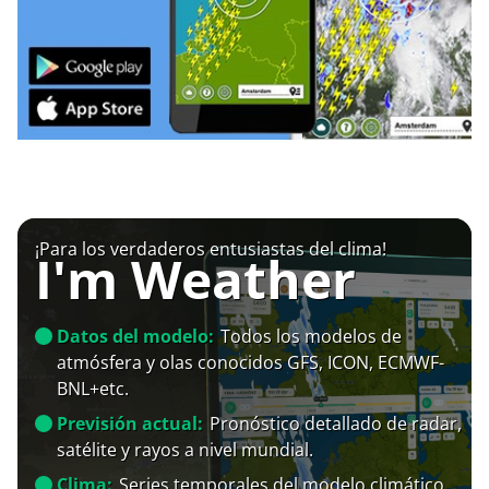
¡Para los verdaderos entusiastas del clima!
I'm Weather
Datos del modelo:
Todos los modelos de
atmósfera y olas conocidos GFS, ICON, ECMWF-
BNL+etc.
Previsión actual:
Pronóstico detallado de radar,
satélite y rayos a nivel mundial.
Clima:
Series temporales del modelo climático