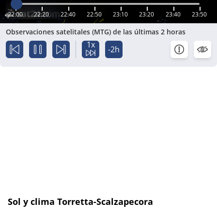
22:00
22:20
22:40
22:50
23:10
23:20
23:40
23:50
Observaciones satelitales (MTG) de las últimas 2 horas
1x
-2h
Sol y clima Torretta-Scalzapecora