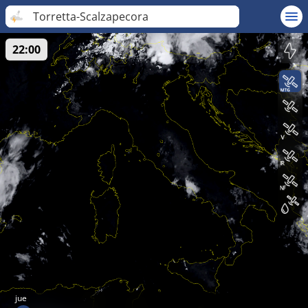
Torretta-Scalzapecora
22:00
jue