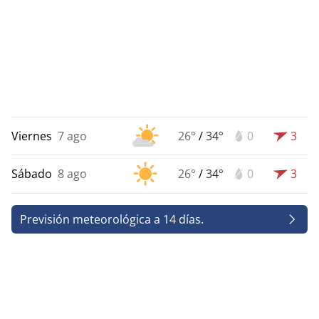
Viernes
7 ago
26°
/
34°
0
3
Sábado
8 ago
26°
/
34°
0
3
Previsión meteorológica a 14 días.