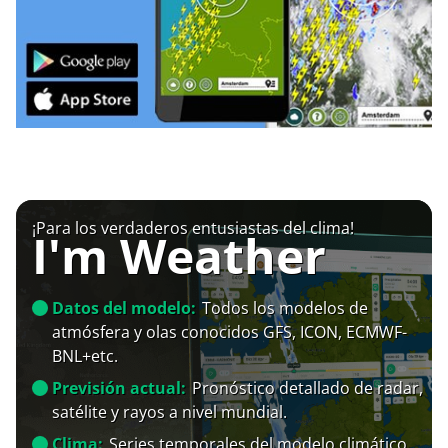
¡Para los verdaderos entusiastas del clima!
I'm Weather
Datos del modelo:
Todos los modelos de
atmósfera y olas conocidos GFS, ICON, ECMWF-
BNL+etc.
Previsión actual:
Pronóstico detallado de radar,
satélite y rayos a nivel mundial.
Clima:
Series temporales del modelo climático