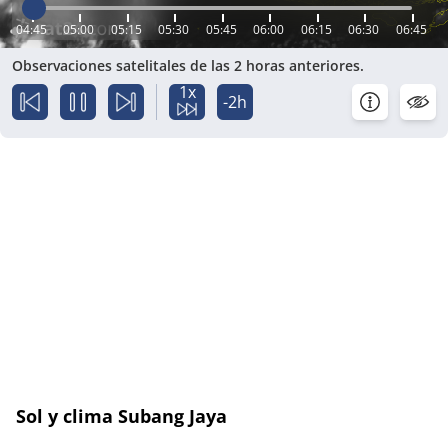
04:45
05:00
05:15
05:30
05:45
06:00
06:15
06:30
06:45
Observaciones satelitales de las 2 horas anteriores.
1x
-2h
Sol y clima Subang Jaya