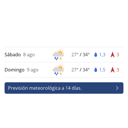
Sábado
8 ago
27°
/
34°
1,3
3
Domingo
9 ago
27°
/
34°
1,5
3
Previsión meteorológica a 14 días.