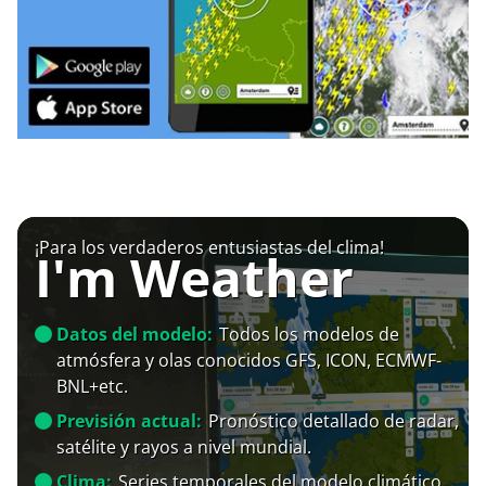
¡Para los verdaderos entusiastas del clima!
I'm Weather
Datos del modelo:
Todos los modelos de
atmósfera y olas conocidos GFS, ICON, ECMWF-
BNL+etc.
Previsión actual:
Pronóstico detallado de radar,
satélite y rayos a nivel mundial.
Clima:
Series temporales del modelo climático