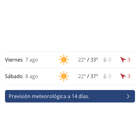
Viernes
7 ago
22°
/
33°
0
3
Sábado
8 ago
22°
/
37°
0
3
Previsión meteorológica a 14 días.