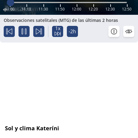
11:00
11:10
11:30
11:50
12:00
12:20
12:30
12:50
Observaciones satelitales (MTG) de las últimas 2 horas
1x
-2h
Sol y clima Kateríni