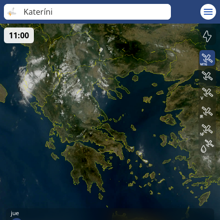
Kateríni
11:00
jue