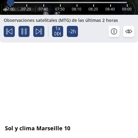
07:00
07:20
07:40
07:50
08:10
08:20
08:40
09:00
Observaciones satelitales (MTG) de las últimas 2 horas
1x
-2h
Sol y clima Marseille 10