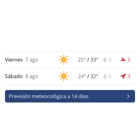
Viernes
7 ago
25°
/
33°
0
5
Sábado
8 ago
24°
/
32°
0
3
Previsión meteorológica a 14 días.