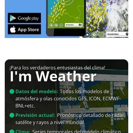
¡Para los verdaderos entusiastas del clima!
I'm Weather
Datos del modelo:
Todos los modelos de
atmósfera y olas conocidos GFS, ICON, ECMWF-
BNL+etc.
Previsión actual:
Pronóstico detallado de radar,
satélite y rayos a nivel mundial.
Clima:
Series temporales del modelo climático