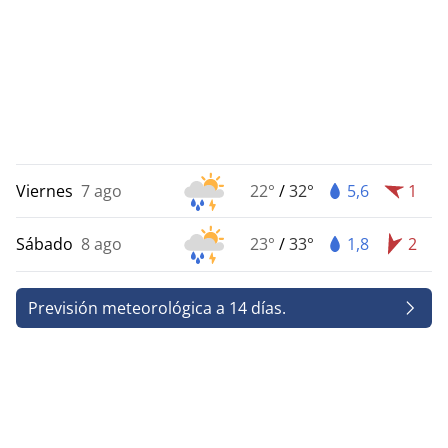
Viernes
7 ago
22°
/
32°
5,6
1
Sábado
8 ago
23°
/
33°
1,8
2
Previsión meteorológica a 14 días.