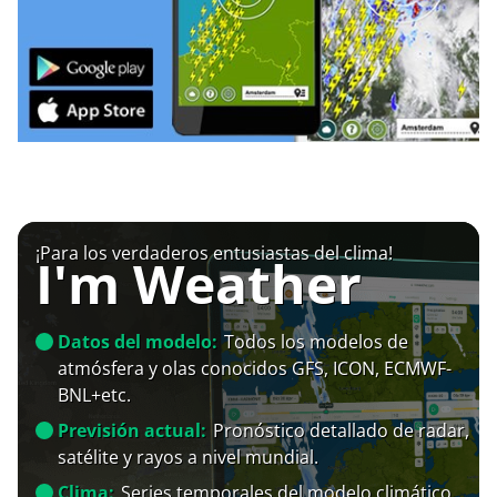
¡Para los verdaderos entusiastas del clima!
I'm Weather
Datos del modelo:
Todos los modelos de
atmósfera y olas conocidos GFS, ICON, ECMWF-
BNL+etc.
Previsión actual:
Pronóstico detallado de radar,
satélite y rayos a nivel mundial.
Clima:
Series temporales del modelo climático