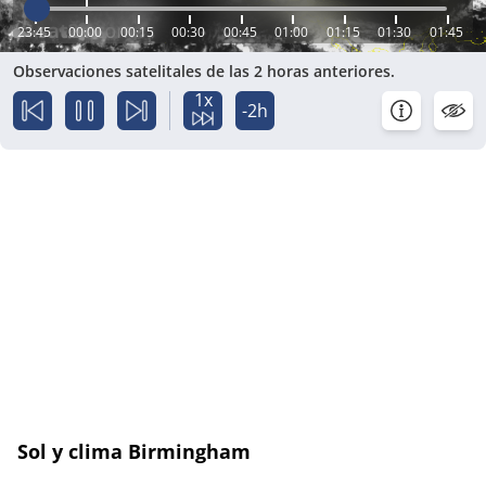
23:45
00:00
00:15
00:30
00:45
01:00
01:15
01:30
01:45
Observaciones satelitales de las 2 horas anteriores.
1x
-2h
Sol y clima Birmingham