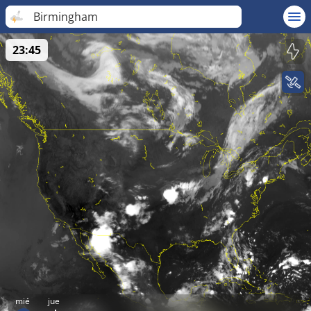
Birmingham
23:45
mié
jue