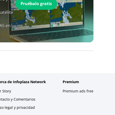
Pruébalo gratis
atélite
RA5 en
erca de Infoplaza Network
Premium
 Story
Premium ads free
ntacto y Comentarios
so legal y privacidad