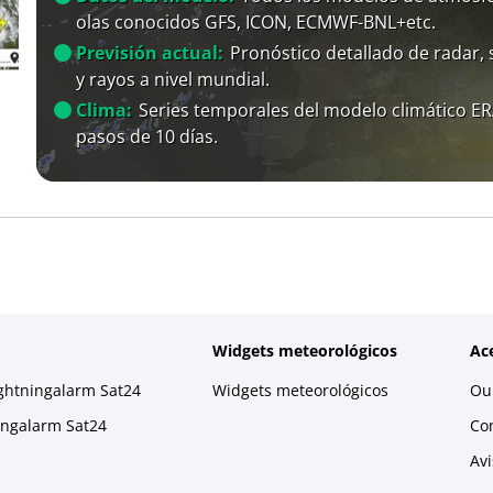
olas conocidos GFS, ICON, ECMWF-BNL+etc.
Previsión actual:
Pronóstico detallado de radar, s
y rayos a nivel mundial.
Clima:
Series temporales del modelo climático E
pasos de 10 días.
Widgets meteorológicos
Ac
ightningalarm Sat24
Widgets meteorológicos
Our
ningalarm Sat24
Co
Avi