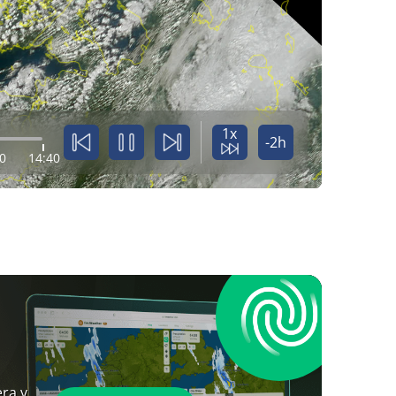
1x
-2h
0
14:40
ra y