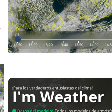
ar
vie
12:50
13:00
13:20
13:40
13:50
14:00
14:3
¡Para los verdaderos entusiastas del clima!
I'm Weather
Datos del modelo:
Todos los modelos de atmósfe