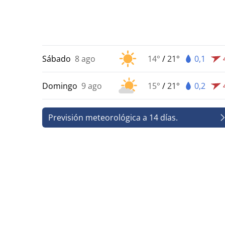
Sábado
8 ago
14°
/
21°
0,1
Domingo
9 ago
15°
/
21°
0,2
Previsión meteorológica a 14 días.