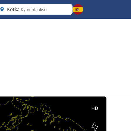
Kotka
Kymenlaakso