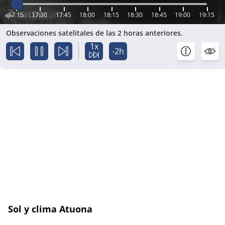
17:15
17:30
17:45
18:00
18:15
18:30
18:45
19:00
19:15
Observaciones satelitales de las 2 horas anteriores.
1x
-2h
Sol y clima Atuona