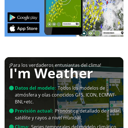
¡Para los verdaderos entusiastas del clima!
I'm Weather
Datos del modelo:
Todos los modelos de
atmósfera y olas conocidos GFS, ICON, ECMWF-
BNL+etc.
Previsión actual:
Pronóstico detallado de radar,
satélite y rayos a nivel mundial.
Clima:
Series temporales del modelo climático