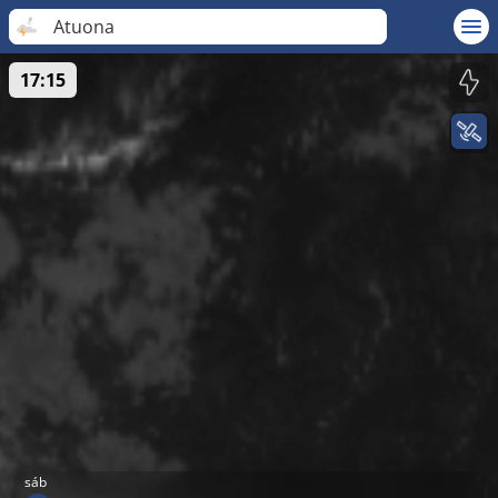
Atuona
17:15
sáb