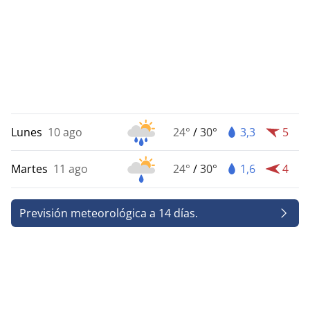
Lunes
10 ago
24°
/
30°
3,3
5
Martes
11 ago
24°
/
30°
1,6
4
Previsión meteorológica a 14 días.