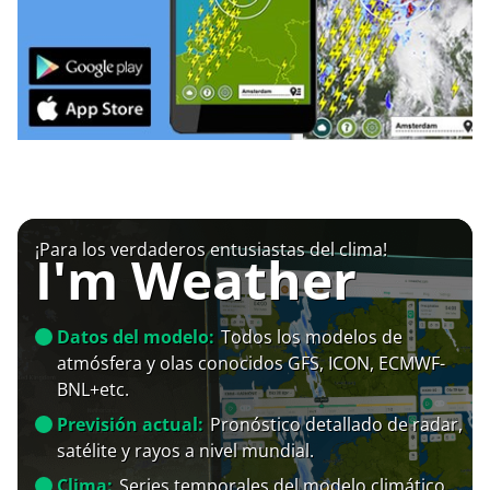
¡Para los verdaderos entusiastas del clima!
I'm Weather
Datos del modelo:
Todos los modelos de
atmósfera y olas conocidos GFS, ICON, ECMWF-
BNL+etc.
Previsión actual:
Pronóstico detallado de radar,
satélite y rayos a nivel mundial.
Clima:
Series temporales del modelo climático