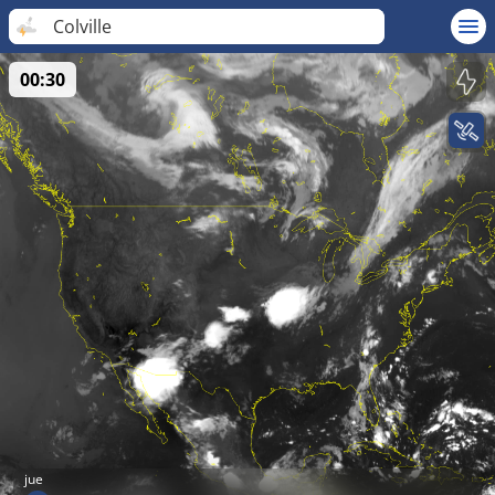
Colville
00:30
jue