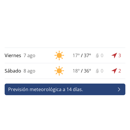
Viernes
7 ago
17°
/
37°
0
3
Sábado
8 ago
18°
/
36°
0
2
Previsión meteorológica a 14 días.