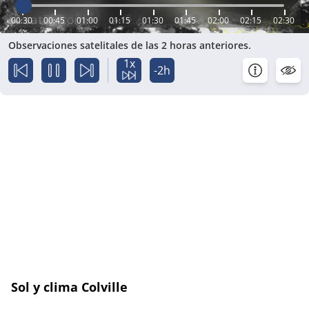
00:30
00:45
01:00
01:15
01:30
01:45
02:00
02:15
02:30
Observaciones satelitales de las 2 horas anteriores.
1x
-2h
Sol y clima Colville