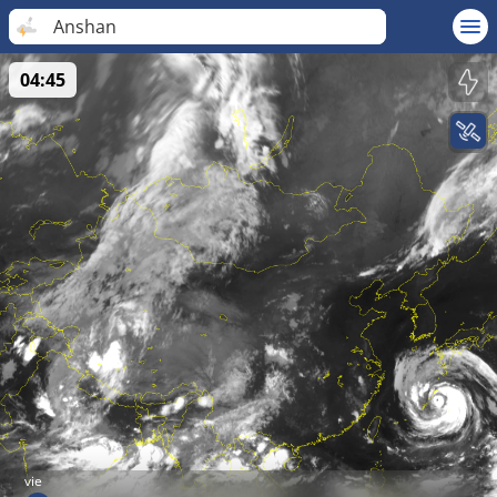
Anshan
04:45
vie