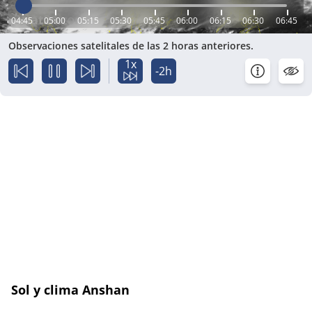
04:45
05:00
05:15
05:30
05:45
06:00
06:15
06:30
06:45
Observaciones satelitales de las 2 horas anteriores.
1x
-2h
Sol y clima Anshan