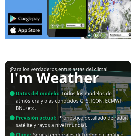
¡Para los verdaderos entusiastas del clima!
I'm Weather
Datos del modelo:
Todos los modelos de
atmósfera y olas conocidos GFS, ICON, ECMWF-
BNL+etc.
Previsión actual:
Pronóstico detallado de radar,
satélite y rayos a nivel mundial.
Clima:
Series temporales del modelo climático