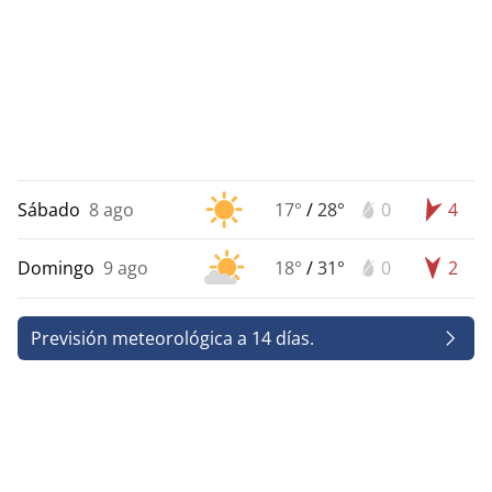
Sábado
8 ago
17°
/
28°
0
4
Domingo
9 ago
18°
/
31°
0
2
Previsión meteorológica a 14 días.