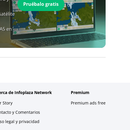
Pruébalo gratis
atélite
RA5 en
erca de Infoplaza Network
Premium
 Story
Premium ads free
ntacto y Comentarios
so legal y privacidad