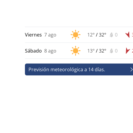
Viernes
7 ago
12°
/
32°
0
Sábado
8 ago
13°
/
32°
0
Previsión meteorológica a 14 días.