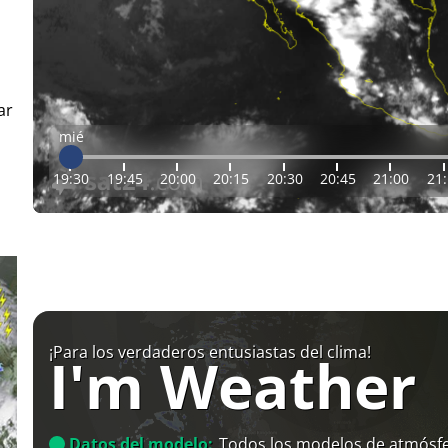
ar
mié
19:30
19:45
20:00
20:15
20:30
20:45
21:00
21
¡Para los verdaderos entusiastas del clima!
I'm Weather
Datos del modelo:
Todos los modelos de atmósfe