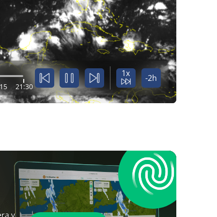
1x
-2h
:15
21:30
ra y