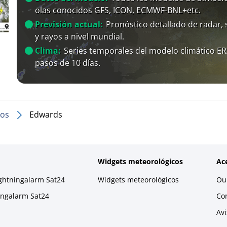
olas conocidos GFS, ICON, ECMWF-BNL+etc.
Previsión actual:
Pronóstico detallado de radar, s
y rayos a nivel mundial.
Clima:
Series temporales del modelo climático E
pasos de 10 días.
dos
Edwards
Widgets meteorológicos
Ac
ightningalarm Sat24
Widgets meteorológicos
Our
ningalarm Sat24
Co
Avi